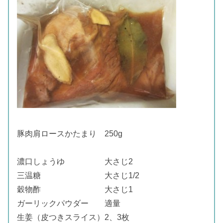
豚肉肩ロースかたまり 250g
濃口しょうゆ 大さじ2
三温糖 大さじ1/2
穀物酢 大さじ1
ガーリックパウダー 適量
生姜（皮つきスライス）2、3枚