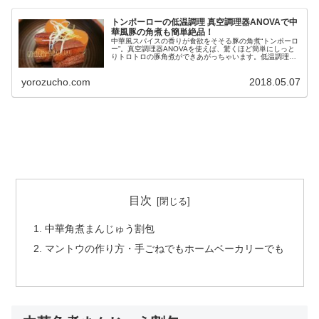
トンポーローの低温調理 真空調理器ANOVAで中
華風豚の角煮も簡単絶品！
中華風スパイスの香りが食欲をそそる豚の角煮“トンポーロ
ー”。真空調理器ANOVAを使えば、驚くほど簡単にしっと
りトロトロの豚角煮ができあがっちゃいます。低温調理す
るだけなのでズボラでも大丈夫。マントウ（中華風蒸しパ
ン）で本格角煮まんを作る余力もできちゃうかも？！
yorozucho.com
2018.05.07
目次
中華角煮まんじゅう割包
マントウの作り方・手ごねでもホームベーカリーでも