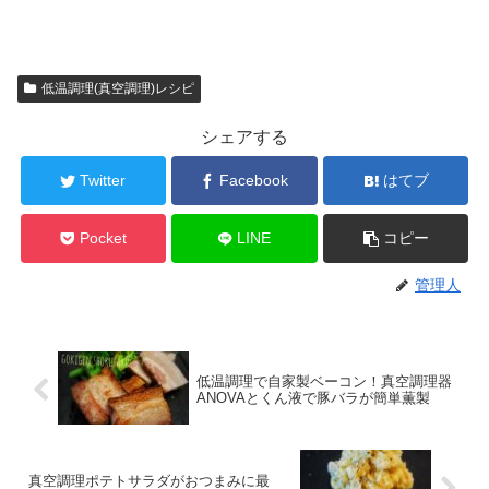
低温調理(真空調理)レシピ
シェアする
Twitter
Facebook
はてブ
Pocket
LINE
コピー
管理人
低温調理で自家製ベーコン！真空調理器
ANOVAとくん液で豚バラが簡単薫製
真空調理ポテトサラダがおつまみに最