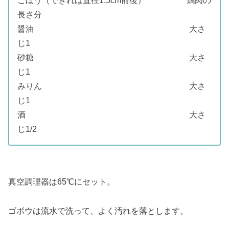
ごぼう（できれば直径1.5cm前後） 鶏肉の
長さ分
醤油 大さ
じ1
砂糖 大さ
じ1
みりん 大さ
じ1
酒 大さ
じ1/2
真空調理器は65℃にセット。
ゴボウは流水で洗って、よく汚れを落とします。