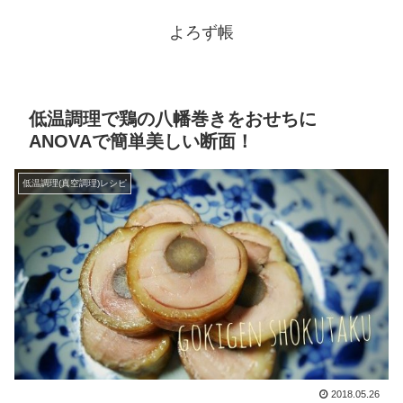
よろず帳
低温調理で鶏の八幡巻きをおせちに
ANOVAで簡単美しい断面！
低温調理(真空調理)レシピ
2018.05.26