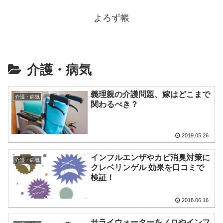
よろず帳
介護・病気
義理親の介護問題、嫁はどこまで
介護・病気
関わるべき？
2019.05.26
インフルエンザやカビ消臭対策に
介護・病気
クレベリンゲル 効果を口コミで
検証！
2018.06.16
サライウォーターをノロやインフ