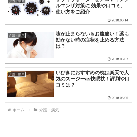
介護・病気
ルエンザ対策に 効果や口コミ、
使い方をご紹介
2018.06.14
咳が止まらない＆お腹痛い！薬も
介護・病気
効かない時の症状を止める方法
は？
2018.06.07
いびきにおすすめの枕は楽天で人
介護・病気
気のスージーas快眠枕！評判や口
コミは？
2018.06.05
ホーム
介護・病気