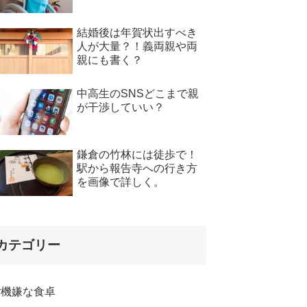
結婚後は年賀状出すべき
人が大量？！義両親や両
親にも書く？
中高生のSNSどこまで親
が干渉していい？
鎌倉の竹林には徒歩で！
駅から報告寺への行き方
を画像で詳しく。
カテゴリー
ご機嫌な食卓