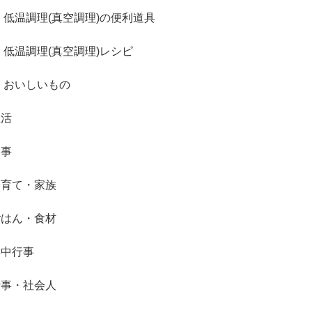
低温調理(真空調理)の便利道具
低温調理(真空調理)レシピ
おいしいもの
生活
家事
子育て・家族
ごはん・食材
年中行事
仕事・社会人