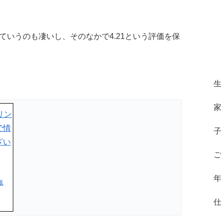
っていうのも凄いし、そのなかで4.21という評価を保
。
販