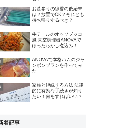
お墓参りの線香の後始末
は？放置でOK？それとも
持ち帰りするべき？
牛テールのオッソブッコ
風 真空調理器ANOVAで
ほったらかし煮込み！
ANOVAで本格ハムのジャ
ンボンブランを作ってみ
た
家族と絶縁する方法 法律
的に有効な手続きが知り
たい！何をすればいい？
新着記事