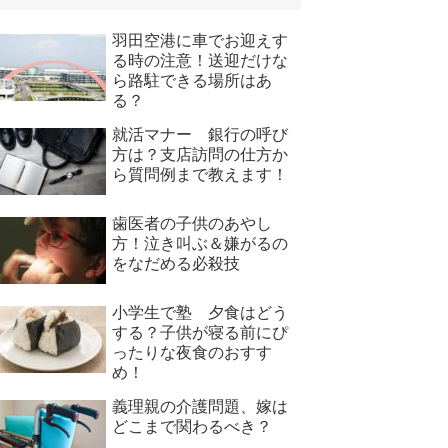
羽田空港に車でお迎えす
る時の注意！送迎だけな
ら路駐できる場所はあ
る？
就活マナー 銀行の呼び
方は？支店訪問の仕方か
ら質問例まで教えます！
歯医者の子供のあやし
方！泣き叫ぶ＆嫌がるの
をなだめる必殺技
小学生で塾 夕食はどう
する？子供が寝る前にぴ
ったりな夜食のおすす
め！
義理親の介護問題、嫁は
どこまで関わるべき？