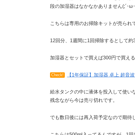
段の加湿器はなかなかありません(;´･ω･
こちらは専用のお掃除キットが売られ
12回分、1週間に1回掃除するとして約
加湿器とセットで買えば300円で買え
【1年保証】加湿器 卓上 超音波
Check!
給水タンクの中に液体を投入して使い
残念ながら今は売り切れです。
でも数日後には再入荷予定なので期待
こちらは500ml入ってるんですが、1