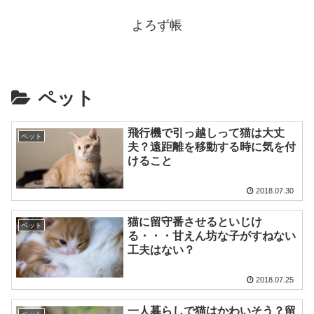
よろず帳
ペット
飛行機で引っ越しって猫は大丈
ペット
夫？遠距離を移動する時に気を付
けること
2018.07.30
猫に留守番させるといじけ
ペット
る・・・甘えん坊な子がすねない
工夫はない？
2018.07.25
一人暮らしで猫はかわいそう？留