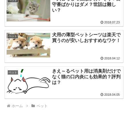
ペット
守番ばかりはダメ？世話は難し
い？
2018.07.23
犬用の薄型ペットシーツは楽天で
ペット
買うのが安いしおすすめなワケ！
2018.04.12
きえ～るペット用は消臭剤だけで
ペット
なく猫の口内炎にも効果的？評判
は？
2018.04.05
ホーム
ペット