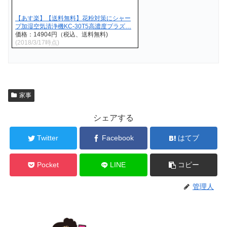
【あす楽】【送料無料】花粉対策にシャー
プ加湿空気清浄機KC-30T5高濃度プラズ…
価格：14904円（税込、送料無料)
(2018/3/17時点)
家事
シェアする
Twitter
Facebook
はてブ
Pocket
LINE
コピー
管理人