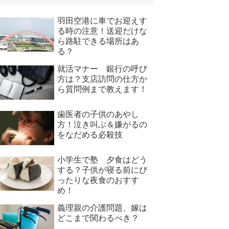
羽田空港に車でお迎えす
る時の注意！送迎だけな
ら路駐できる場所はあ
る？
就活マナー 銀行の呼び
方は？支店訪問の仕方か
ら質問例まで教えます！
歯医者の子供のあやし
方！泣き叫ぶ＆嫌がるの
をなだめる必殺技
小学生で塾 夕食はどう
する？子供が寝る前にぴ
ったりな夜食のおすす
め！
義理親の介護問題、嫁は
どこまで関わるべき？