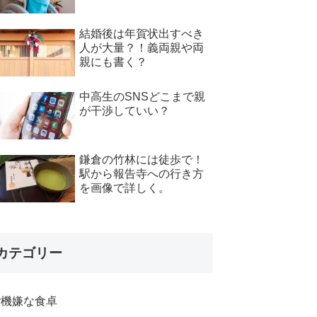
結婚後は年賀状出すべき
人が大量？！義両親や両
親にも書く？
中高生のSNSどこまで親
が干渉していい？
鎌倉の竹林には徒歩で！
駅から報告寺への行き方
を画像で詳しく。
カテゴリー
ご機嫌な食卓