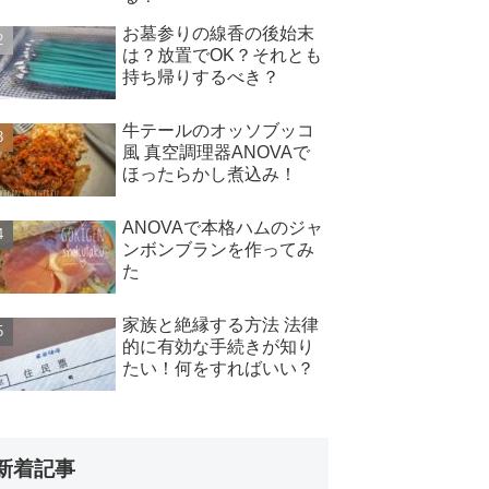
お墓参りの線香の後始末
は？放置でOK？それとも
持ち帰りするべき？
牛テールのオッソブッコ
風 真空調理器ANOVAで
ほったらかし煮込み！
ANOVAで本格ハムのジャ
ンボンブランを作ってみ
た
家族と絶縁する方法 法律
的に有効な手続きが知り
たい！何をすればいい？
新着記事