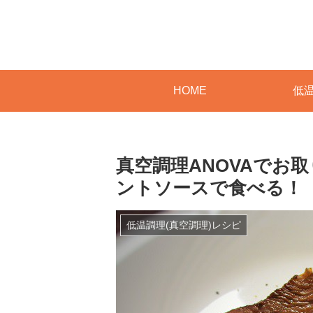
HOME
低温
真空調理ANOVAでお
ントソースで食べる！
低温調理(真空調理)レシピ