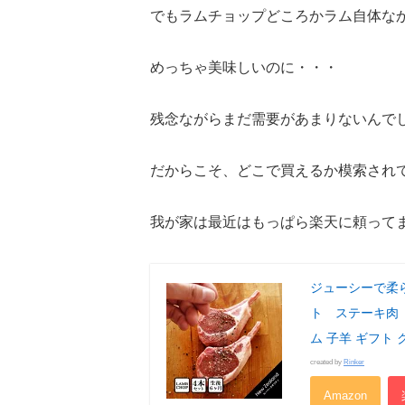
でもラムチョップどころかラム自体な
めっちゃ美味しいのに・・・
残念ながらまだ需要があまりないんで
だからこそ、どこで買えるか模索され
我が家は最近はもっぱら楽天に頼って
ジューシーで柔
ト ステーキ肉 
ム 子羊 ギフト
created by
Rinker
Amazon