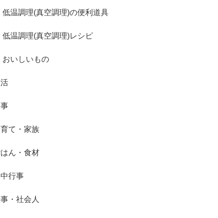
低温調理(真空調理)の便利道具
低温調理(真空調理)レシピ
おいしいもの
生活
家事
子育て・家族
ごはん・食材
年中行事
仕事・社会人