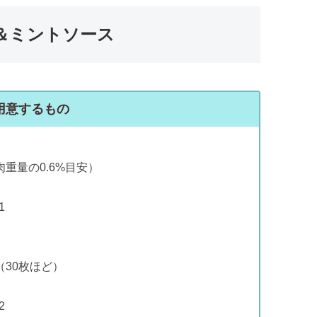
＆ミントソース
用意するもの
.6%目安）
1
0枚ほど）
2