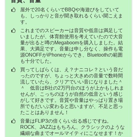
屋外で20名くらいでBBQや海遊びをしていて
も、しっかりと音が聞き取れるくらい聞こえま
す。
これまでのスピーカーは音質や低音は満足して
いましたが、体育館使用を考えていたので大音
量が出ると噂のMegaboomを購入しました。結
果、大満足です。音量は申し分なく、操作も電
源ONOFFがiPhoneからでき、Bluetoothの範囲
も十分でした。
買ってしばらくは、え？ナニコレ？という音だ
ったのですが、ちょっと大きめの音量で数時間
流していたら、クリアでいい音になりました＾
＾ 低音はB社の2万円台のほうが上かもしれま
せんが、こっちのほうが自然の低音という感じ
がして好きです。音質や音量はやっぱり置き場
所でもだいぶ変わると思いますが、不足と思っ
たことはありません！
音量はFLIP3の倍くらい出る感じですね。
ROCK、JAZZはもちろん、クラシックのような
繊細な曲までオールマイティにこなせます！か