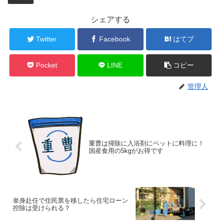
シェアする
Twitter
Facebook
はてブ
Pocket
LINE
コピー
管理人
重曹は掃除に入浴剤にペットに料理に！
国産食用の5kgがお得です
単身赴任で住民票を移したら住宅ローン
控除は受けられる？