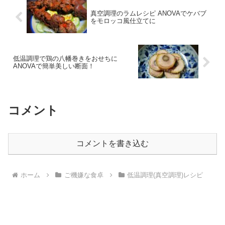
真空調理のラムレシピ ANOVAでケバブ
をモロッコ風仕立てに
低温調理で鶏の八幡巻きをおせちに
ANOVAで簡単美しい断面！
コメント
コメントを書き込む
ホーム
ご機嫌な食卓
低温調理(真空調理)レシピ